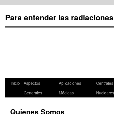
Para entender las radiaciones
Inicio
Aspectos
Aplicaciones
Centrales
Saltar
Generales
Médicas
Nucleare
al
contenido
Quienes Somos